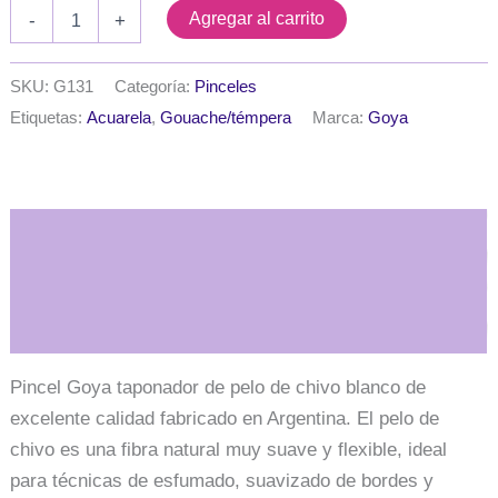
$ 4.200
Pincel
Agregar al carrito
-
+
Goya
taponador
pelo
SKU:
G131
Categoría:
Pinceles
chivo
Etiquetas:
Acuarela
,
Gouache/témpera
Marca:
Goya
blanco
-
Cabo
azul
cantidad
Descripción
Información adicional
Pincel Goya taponador de pelo de chivo blanco de
excelente calidad fabricado en Argentina. El pelo de
chivo es una fibra natural muy suave y flexible, ideal
para técnicas de esfumado, suavizado de bordes y