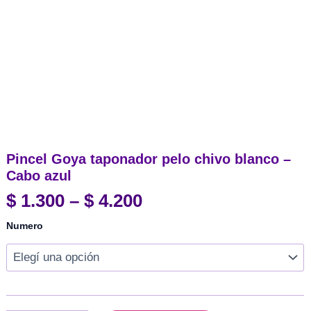
Pincel Goya taponador pelo chivo blanco –
Cabo azul
Rango
$
1.300
–
$
4.200
de
Numero
precios:
desde
$ 1.300
hasta