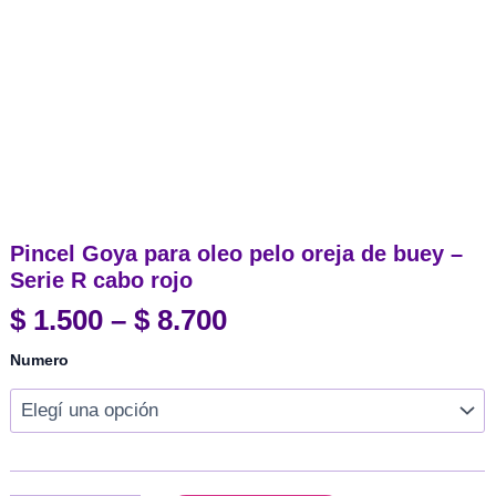
Pincel Goya para oleo pelo oreja de buey –
Serie R cabo rojo
Rango
$
1.500
–
$
8.700
de
Numero
precios:
desde
$ 1.500
hasta