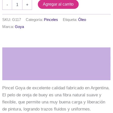
$ 8.700
Pincel
Agregar al carrito
-
+
Goya
para
oleo
SKU:
G117
Categoría:
Pinceles
Etiqueta:
Óleo
pelo
Marca:
Goya
oreja
de
buey
-
Serie
R
Descripción
cabo
rojo
cantidad
Información adicional
Pincel Goya de excelente calidad fabricado en Argentina.
El pelo de oreja de buey es una fibra natural suave y
flexible, que permite una muy buena carga y liberación
de pintura, logrando trazos fluidos y uniformes.