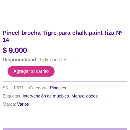
Pincel brocha Tigre para chalk paint tiza Nº
14
$
9.000
Disponibilidad:
1 disponibles
Pincel
Agregar al carrito
brocha
Tigre
para
SKU:
F637
Categoría:
Pinceles
chalk
Etiquetas:
Intervención de muebles
,
Manualidades
paint
tiza
Marca:
Varios
Nº
14
cantidad