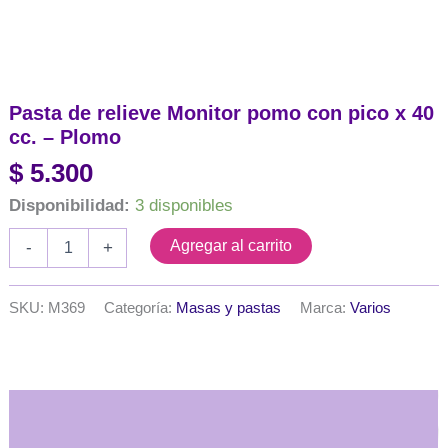
Pasta de relieve Monitor pomo con pico x 40
cc. – Plomo
$
5.300
Disponibilidad:
3 disponibles
Pasta
Agregar al carrito
-
+
de
relieve
Monitor
SKU:
M369
Categoría:
Masas y pastas
Marca:
Varios
pomo
con
pico
x
40
Descripción
cc.
-