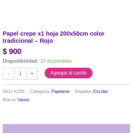
Papel crepe x1 hoja 200x50cm color
tradicional – Rojo
$
900
Disponibilidad:
10 disponibles
Papel
Agregar al carrito
-
+
crepe
x1
hoja
SKU:
K293
Categoría:
Papeleria
Etiqueta:
Escolar
200x50cm
Marca:
Varios
color
tradicional
-
Rojo
cantidad
Descripción