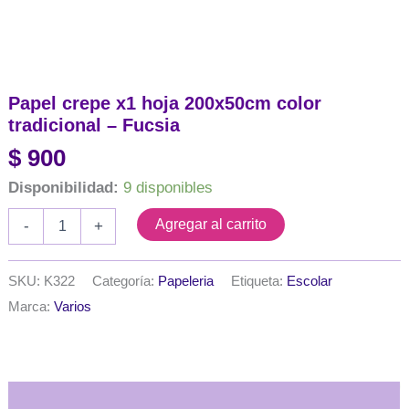
Papel crepe x1 hoja 200x50cm color
tradicional – Fucsia
$
900
Disponibilidad:
9 disponibles
Papel
Agregar al carrito
-
+
crepe
x1
hoja
SKU:
K322
Categoría:
Papeleria
Etiqueta:
Escolar
200x50cm
Marca:
Varios
color
tradicional
-
Fucsia
cantidad
Descripción