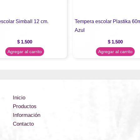
escolar Simball 12 cm.
Tempera escolar Plastika 60m
Azul
$
1.500
$
1.500
Agregar al carrito
Agregar al carrito
Inicio
Productos
Información
Contacto