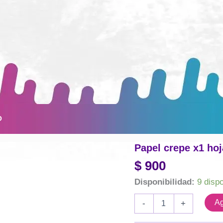
O
Papel crepe x1 hoj
$
900
Disponibilidad:
9 disp
Papel
Ag
-
+
crepe
x1