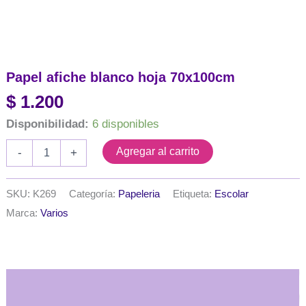
Papel afiche blanco hoja 70x100cm
$
1.200
Disponibilidad:
6 disponibles
Papel
Agregar al carrito
-
+
afiche
blanco
hoja
SKU:
K269
Categoría:
Papeleria
Etiqueta:
Escolar
70x100cm
Marca:
Varios
cantidad
Descripción