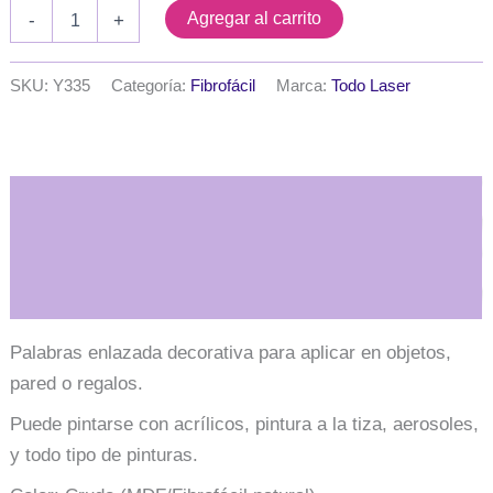
Palabra
Agregar al carrito
-
+
enlazada
cocina
y
SKU:
Y335
Categoría:
Fibrofácil
Marca:
Todo Laser
hogar
5
cm.
MDF
3mm
Descripción
cantidad
Información adicional
Palabras enlazada decorativa para aplicar en objetos,
pared o regalos.
Puede pintarse con acrílicos, pintura a la tiza, aerosoles,
y todo tipo de pinturas.