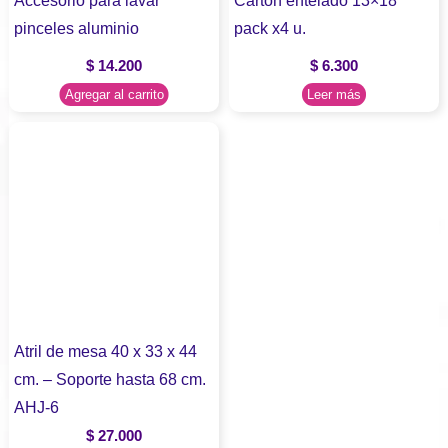
Accesorio para lavar
Carton entelado 13×18
pinceles aluminio
pack x4 u.
$
14.200
$
6.300
Agregar al carrito
Leer más
Atril de mesa 40 x 33 x 44
cm. – Soporte hasta 68 cm.
AHJ-6
$
27.000