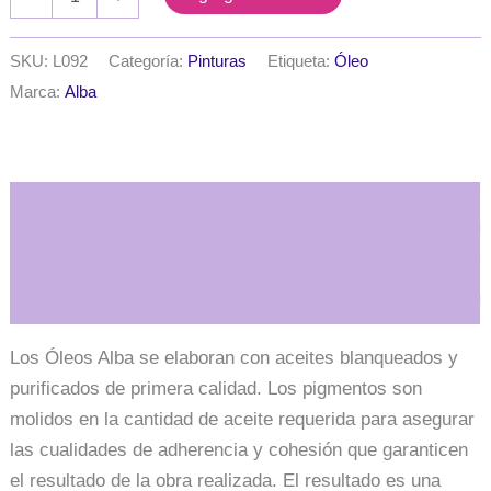
extrafino
profesional
Alba
SKU:
L092
Categoría:
Pinturas
Etiqueta:
Óleo
x
Marca:
Alba
60
ml.
G2
-
Amarillo
claro
Descripción
672
cantidad
Información adicional
Los Óleos Alba se elaboran con aceites blanqueados y
purificados de primera calidad. Los pigmentos son
molidos en la cantidad de aceite requerida para asegurar
las cualidades de adherencia y cohesión que garanticen
el resultado de la obra realizada. El resultado es una