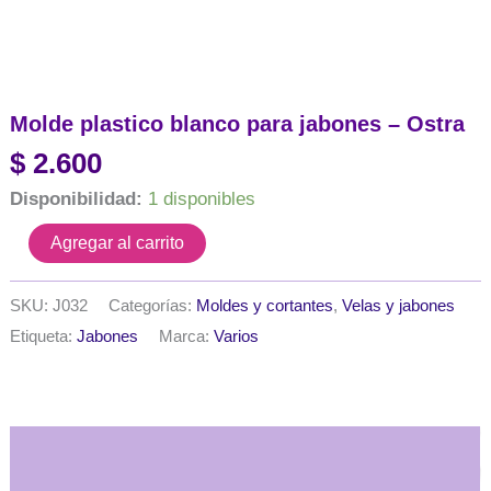
Molde plastico blanco para jabones – Ostra
$
2.600
Disponibilidad:
1 disponibles
Molde
Agregar al carrito
plastico
blanco
para
SKU:
J032
Categorías:
Moldes y cortantes
,
Velas y jabones
jabones
Etiqueta:
Jabones
Marca:
Varios
-
Ostra
cantidad
Descripción