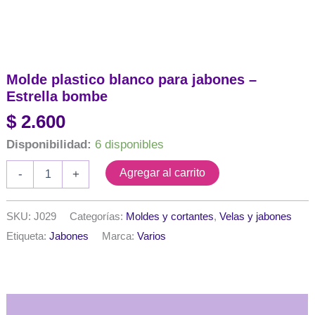
Molde plastico blanco para jabones –
Estrella bombe
$
2.600
Disponibilidad:
6 disponibles
Molde
Agregar al carrito
-
+
plastico
blanco
para
SKU:
J029
Categorías:
Moldes y cortantes
,
Velas y jabones
jabones
Etiqueta:
Jabones
Marca:
Varios
-
Estrella
bombe
cantidad
Descripción