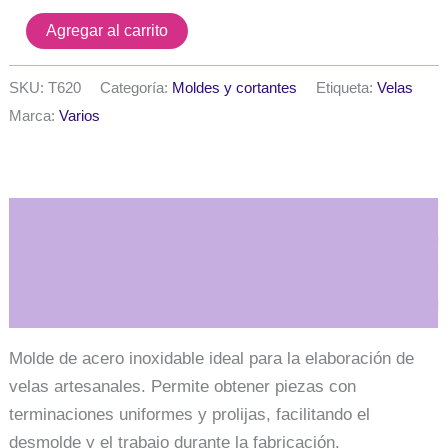
Molde
Agregar al carrito
de
acero
inoxidable
SKU:
T620
Categoría:
Moldes y cortantes
Etiqueta:
Velas
cuadrado
Marca:
Varios
6
x
6
cm.
alt.
Descripción
15
cm.
V104
cantidad
Información adicional
Molde de acero inoxidable ideal para la elaboración de
velas artesanales. Permite obtener piezas con
terminaciones uniformes y prolijas, facilitando el
desmolde y el trabajo durante la fabricación.