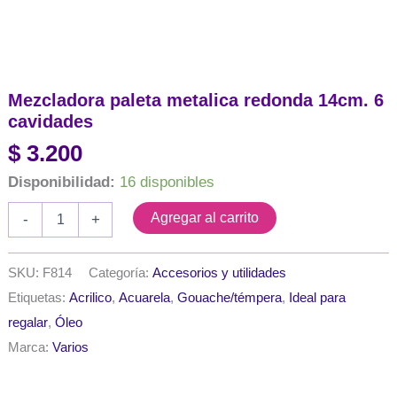
Mezcladora paleta metalica redonda 14cm. 6
cavidades
$
3.200
Disponibilidad:
16 disponibles
Mezcladora
Agregar al carrito
-
+
paleta
metalica
redonda
SKU:
F814
Categoría:
Accesorios y utilidades
14cm.
Etiquetas:
Acrilico
,
Acuarela
,
Gouache/témpera
,
Ideal para
6
cavidades
regalar
,
Óleo
cantidad
Marca:
Varios