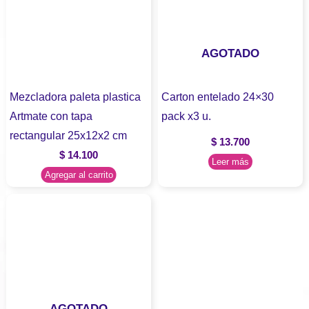
AGOTADO
Mezcladora paleta plastica
Carton entelado 24×30
Artmate con tapa
pack x3 u.
rectangular 25x12x2 cm
$
13.700
$
14.100
Leer más
Agregar al carrito
AGOTADO