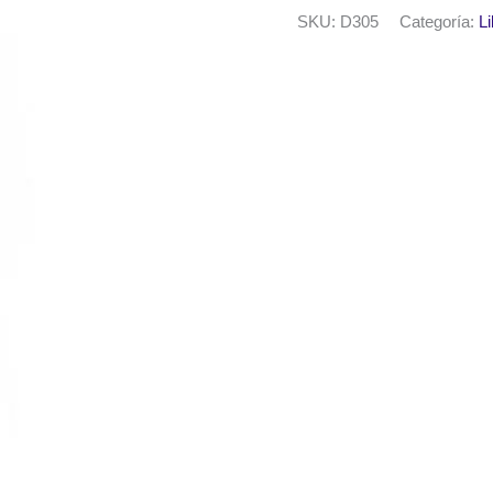
400
SKU:
D305
Categoría:
Li
punta
fina
1mm.
Negro
cantidad