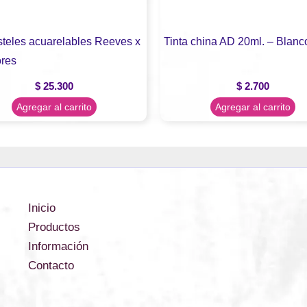
steles acuarelables Reeves x
Tinta china AD 20ml. – Blanc
ores
$
25.300
$
2.700
Agregar al carrito
Agregar al carrito
Inicio
Productos
Información
Contacto