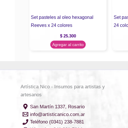
Set pasteles al oleo hexagonal
Set pa
Reeves x 24 colores
24 col
$
25.300
Agregar al carrito
Artística Nico - Insumos para artistas y
artesanos
San Martín 1337, Rosario
info@artisticanico.com.ar
Teléfono (0341) 238-7881