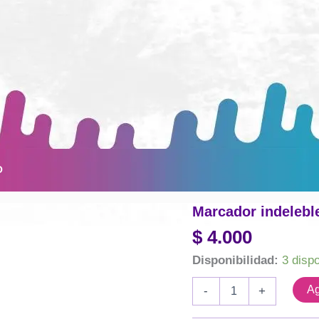
O
Marcador indelebl
$
4.000
Disponibilidad:
3 disp
Marcador
Ag
-
+
indeleble
Edding