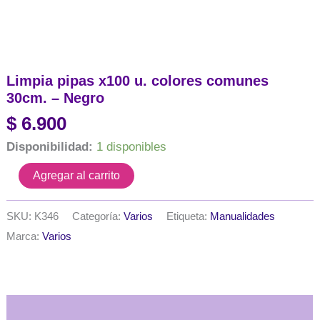
Limpia pipas x100 u. colores comunes
30cm. – Negro
$
6.900
Disponibilidad:
1 disponibles
Limpia
Agregar al carrito
pipas
x100
u.
SKU:
K346
Categoría:
Varios
Etiqueta:
Manualidades
colores
Marca:
Varios
comunes
30cm.
-
Negro
cantidad
Descripción