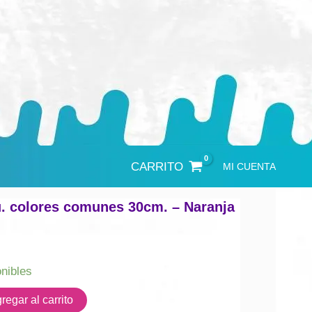
CARRITO
MI CUENTA
u. colores comunes 30cm. – Naranja
onibles
regar al carrito