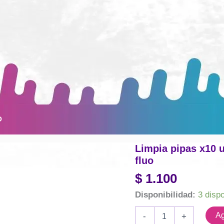
O
Limpia pipas x10 
fluo
$
1.100
Disponibilidad:
3 disp
Limpia
Ag
-
+
pipas