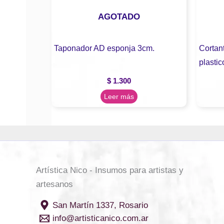
AGOTADO
Taponador AD esponja 3cm.
Cortant
plasti
$
1.300
Leer más
Artística Nico - Insumos para artistas y
artesanos
San Martín 1337, Rosario
info@artisticanico.com.ar