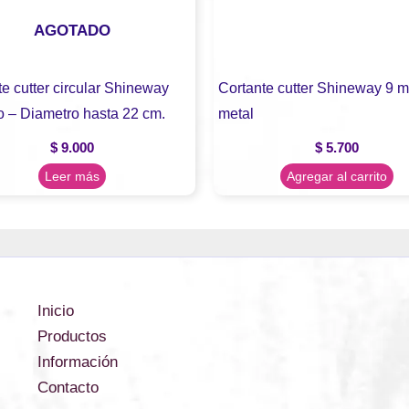
AGOTADO
e cutter circular Shineway
Cortante cutter Shineway 9 
co – Diametro hasta 22 cm.
metal
$
9.000
$
5.700
Leer más
Agregar al carrito
Inicio
Productos
Información
Contacto