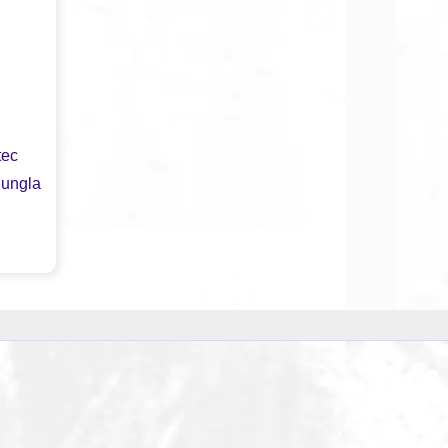
tec
Jungla