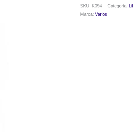
Koh
SKU:
K094
Categoría:
Li
I
Marca:
Varios
Noor
acuarelable
1800
-
9
cantidad