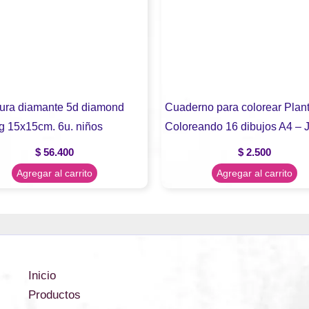
ntura diamante 5d diamond
Cuaderno para colorear Plan
ng 15x15cm. 6u. niños
Coloreando 16 dibujos A4 – 
$
56.400
$
2.500
Agregar al carrito
Agregar al carrito
Inicio
Productos