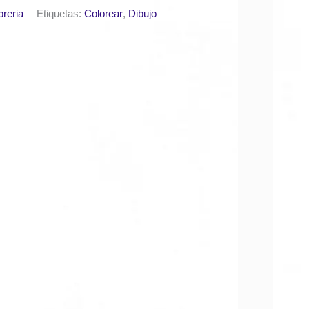
breria
Etiquetas:
Colorear
,
Dibujo