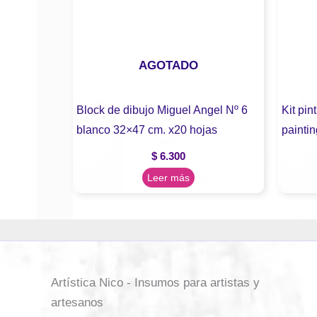
AGOTADO
Block de dibujo Miguel Angel Nº 6
Kit pi
blanco 32×47 cm. x20 hojas
painti
$
6.300
Leer más
Artística Nico - Insumos para artistas y
artesanos