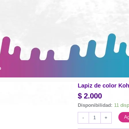
O
Lapiz de color Koh
$
2.000
Disponibilidad:
11 dis
Lapiz
Ag
-
+
de
color