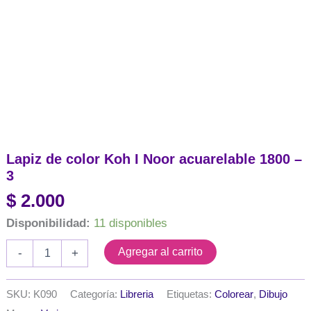
Lapiz de color Koh I Noor acuarelable 1800 –
3
$
2.000
Disponibilidad:
11 disponibles
Lapiz
Agregar al carrito
-
+
de
color
Koh
SKU:
K090
Categoría:
Libreria
Etiquetas:
Colorear
,
Dibujo
I