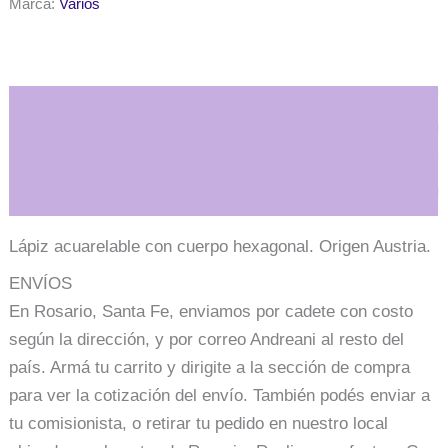
Marca:
Varios
Noor
acuarelable
1800
-
26
cantidad
Descripción
Información adicional
Lápiz acuarelable con cuerpo hexagonal. Origen Austria.
ENVÍOS
En Rosario, Santa Fe, enviamos por cadete con costo
según la dirección, y por correo Andreani al resto del
país. Armá tu carrito y dirigite a la sección de compra
para ver la cotización del envío. También podés enviar a
tu comisionista, o retirar tu pedido en nuestro local