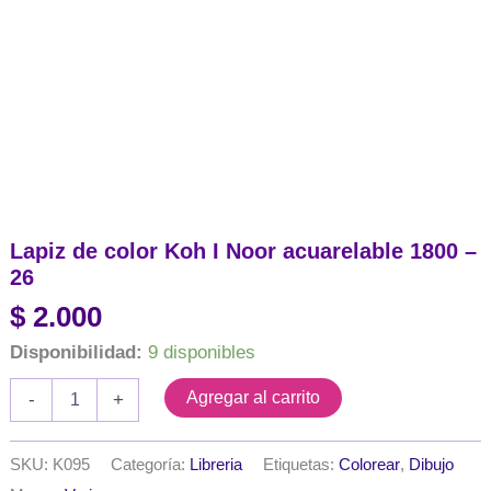
Lapiz de color Koh I Noor acuarelable 1800 –
26
$
2.000
Disponibilidad:
9 disponibles
Lapiz
Agregar al carrito
-
+
de
color
Koh
SKU:
K095
Categoría:
Libreria
Etiquetas:
Colorear
,
Dibujo
I