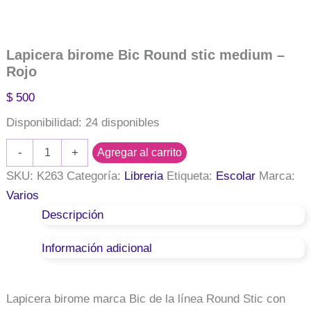
Lapicera birome Bic Round stic medium –
Rojo
$
500
Disponibilidad:
24 disponibles
Lapicera
-
+
Agregar al carrito
birome
Bic
SKU:
K263
Categoría:
Libreria
Etiqueta:
Escolar
Marca:
Round
Varios
stic
Descripción
medium
-
Rojo
Información adicional
cantidad
Lapicera birome marca Bic de la línea Round Stic con