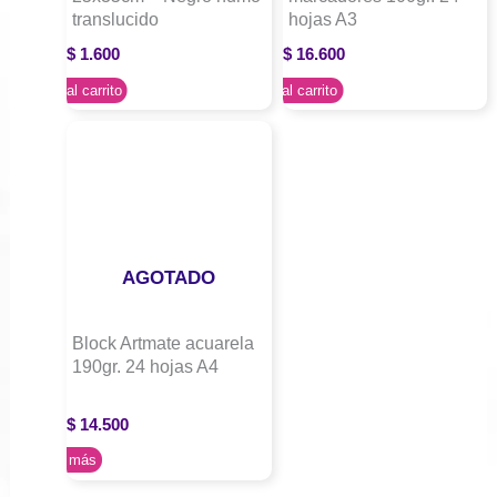
translucido
hojas A3
$
1.600
$
16.600
Agregar al carrito
Agregar al carrito
AGOTADO
Block Artmate acuarela
190gr. 24 hojas A4
$
14.500
Leer más