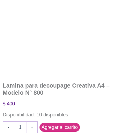
Lamina para decoupage Creativa A4 –
Modelo N° 800
$
400
Disponibilidad:
10 disponibles
Lamina
-
+
Agregar al carrito
para