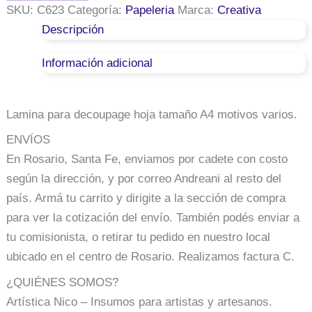
decoupage
SKU:
C623
Categoría:
Papeleria
Marca:
Creativa
Creativa
Descripción
A4
-
Información adicional
Modelo
N°
800
cantidad
Lamina para decoupage hoja tamaño A4 motivos varios.
ENVÍOS
En Rosario, Santa Fe, enviamos por cadete con costo
según la dirección, y por correo Andreani al resto del
país. Armá tu carrito y dirigite a la sección de compra
para ver la cotización del envío. También podés enviar a
tu comisionista, o retirar tu pedido en nuestro local
ubicado en el centro de Rosario. Realizamos factura C.
¿QUIÉNES SOMOS?
Artística Nico – Insumos para artistas y artesanos.