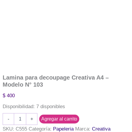
Lamina para decoupage Creativa A4 –
Modelo N° 103
$
400
Disponibilidad:
7 disponibles
Lamina
-
+
Agregar al carrito
para
decoupage
SKU:
C555
Categoría:
Papeleria
Marca:
Creativa