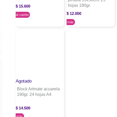
hojas 180gr.
$
15.600
$
12.000
Agregar al carrito
Leer más
Agotado
Block Artmate acuarela
190gr. 24 hojas A4
$
14.500
Leer más