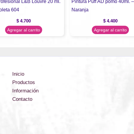
rofesional L&B Louvre 20 ml.
Pintura Puff AD pomo 40ml. –
oleta 604
Naranja
$
4.700
$
4.400
Agregar al carrito
Agregar al carrito
Inicio
Productos
Información
Contacto