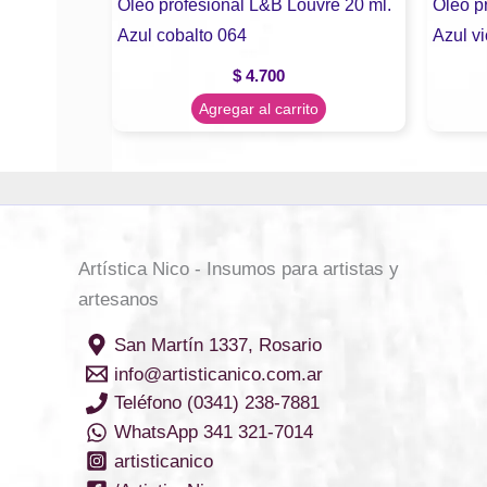
Oleo profesional L&B Louvre 20 ml.
Oleo p
Azul cobalto 064
Azul vi
$
4.700
Agregar al carrito
Artística Nico - Insumos para artistas y
artesanos
San Martín 1337, Rosario
info@artisticanico.com.ar
Teléfono (0341) 238-7881
WhatsApp 341 321-7014
artisticanico