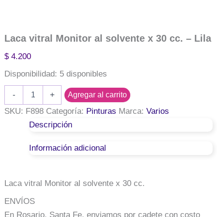
Laca vitral Monitor al solvente x 30 cc. – Lila
$
4.200
Disponibilidad:
5 disponibles
Laca
-
+
Agregar al carrito
vitral
Monitor
SKU:
F898
Categoría:
Pinturas
Marca:
Varios
al
Descripción
solvente
x
Información adicional
30
cc.
-
Lila
Laca vitral Monitor al solvente x 30 cc.
cantidad
ENVÍOS
En Rosario, Santa Fe, enviamos por cadete con costo