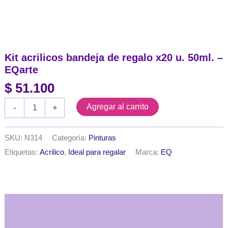
Kit acrilicos bandeja de regalo x20 u. 50ml. –
EQarte
$
51.100
Kit
Agregar al carrito
-
+
acrilicos
bandeja
de
SKU:
N314
Categoría:
Pinturas
regalo
Etiquetas:
Acrilico
,
Ideal para regalar
Marca:
EQ
x20
u.
50ml.
-
EQarte
cantidad
Descripción