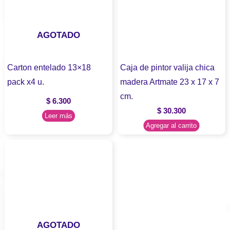
AGOTADO
Carton entelado 13×18
Caja de pintor valija chica
pack x4 u.
madera Artmate 23 x 17 x 7
cm.
$
6.300
$
30.300
Leer más
Agregar al carrito
AGOTADO