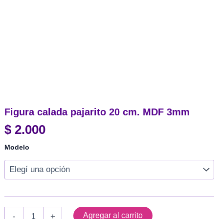
Figura calada pajarito 20 cm. MDF 3mm
$
2.000
Modelo
Figura
Agregar al carrito
-
+