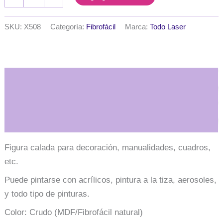
calada
pajarito
20
SKU:
X508
Categoría:
Fibrofácil
Marca:
Todo Laser
cm.
MDF
3mm
cantidad
Descripción
Información adicional
Figura calada para decoración, manualidades, cuadros,
etc.
Puede pintarse con acrílicos, pintura a la tiza, aerosoles,
y todo tipo de pinturas.
Color: Crudo (MDF/Fibrofácil natural)