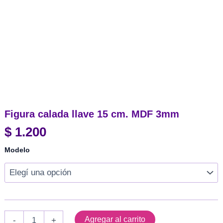
Figura calada llave 15 cm. MDF 3mm
$
1.200
Modelo
Figura
Agregar al carrito
-
+