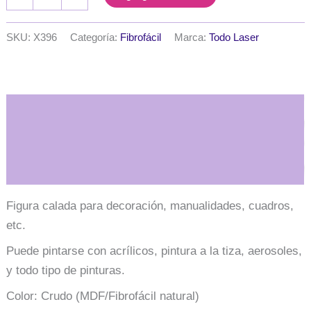
calada
llave
15
SKU:
X396
Categoría:
Fibrofácil
Marca:
Todo Laser
cm.
MDF
3mm
cantidad
Descripción
Información adicional
Figura calada para decoración, manualidades, cuadros,
etc.
Puede pintarse con acrílicos, pintura a la tiza, aerosoles,
y todo tipo de pinturas.
Color: Crudo (MDF/Fibrofácil natural)