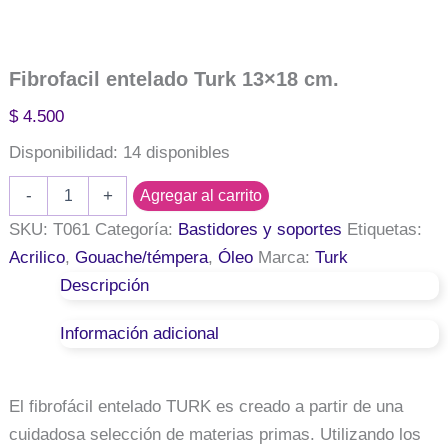
Fibrofacil entelado Turk 13×18 cm.
$
4.500
Disponibilidad:
14 disponibles
Fibrofacil
-
+
Agregar al carrito
entelado
Turk
SKU:
T061
Categoría:
Bastidores y soportes
Etiquetas:
13x18
Acrilico
,
Gouache/témpera
,
Óleo
Marca:
Turk
cm.
Descripción
cantidad
Información adicional
El fibrofácil entelado TURK es creado a partir de una
cuidadosa selección de materias primas. Utilizando los