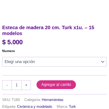
Esteca de madera 20 cm. Turk x1u. – 15
modelos
$
5.000
Numero
Esteca
Agregar al carrito
-
+
de
madera
20
SKU:
T160
Categoría:
Herramientas
cm.
Etiqueta:
Cerámica y modelado
Marca:
Turk
Turk