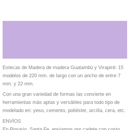
x1u.
-
15
modelos
cantidad
Descripción
Información adicional
Estecas de Madera de madera Guatambú y Virapiré: 15
modelos de 220 mm. de largo con un ancho de entre 7
mm. y 22 mm.
Con una gran variedad de formas las convierte en
herramientas más aptas y versátiles para todo tipo de
modelado en: yeso, cemento, poliéster, arcilla, cera, etc.
ENVÍOS
En Rosario, Santa Fe, enviamos por cadete con costo