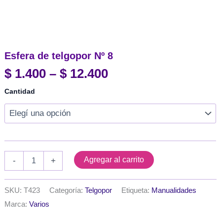
Esfera de telgopor Nº 8
Rango
$
1.400
–
$
12.400
de
Cantidad
precios:
desde
$ 1.400
hasta
$ 12.400
Esfera
Agregar al carrito
-
+
de
telgopor
Nº
SKU:
T423
Categoría:
Telgopor
Etiqueta:
Manualidades
8
Marca:
Varios
cantidad