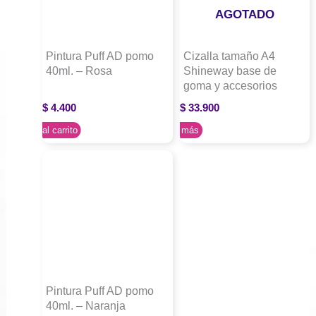
AGOTADO
Pintura Puff AD pomo
Cizalla tamaño A4
40ml. – Rosa
Shineway base de
goma y accesorios
$
4.400
$
33.900
Agregar al carrito
Leer más
Pintura Puff AD pomo
40ml. – Naranja