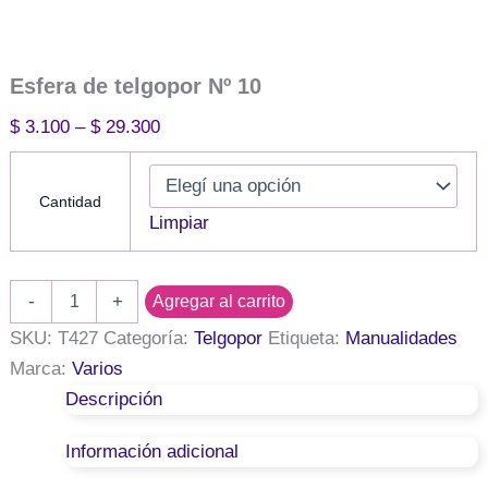
Esfera de telgopor Nº 10
Rango
$
3.100
–
$
29.300
de
precios:
Cantidad
desde
Limpiar
$ 3.100
hasta
Esfera
-
+
Agregar al carrito
$ 29.300
de
telgopor
SKU:
T427
Categoría:
Telgopor
Etiqueta:
Manualidades
Nº
Marca:
Varios
10
Descripción
cantidad
Información adicional