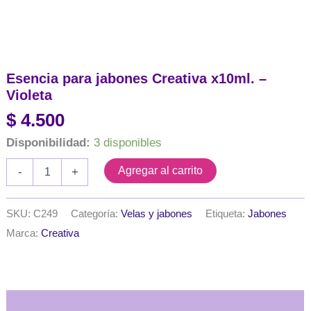
Esencia para jabones Creativa x10ml. –
Violeta
$
4.500
Disponibilidad:
3 disponibles
Esencia
Agregar al carrito
-
+
para
jabones
Creativa
SKU:
C249
Categoría:
Velas y jabones
Etiqueta:
Jabones
x10ml.
Marca:
Creativa
-
Violeta
cantidad
Descripción