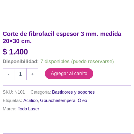
Corte de fibrofacil espesor 3 mm. medida
20×30 cm.
$
1.400
Disponibilidad:
7 disponibles (puede reservarse)
Corte
Agregar al carrito
-
+
de
fibrofacil
espesor
SKU:
N101
Categoría:
Bastidores y soportes
3
Etiquetas:
Acrilico
,
Gouache/témpera
,
Óleo
mm.
medida
Marca:
Todo Laser
20x30
cm.
cantidad