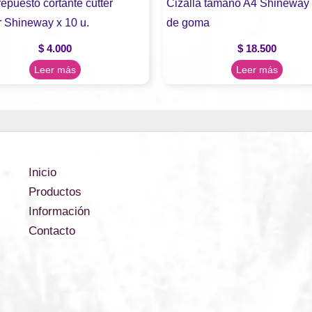
epuesto cortante cutter
Cizalla tamaño A4 Shineway
r Shineway x 10 u.
de goma
$
4.000
$
18.500
Leer más
Leer más
Inicio
Productos
Información
Contacto