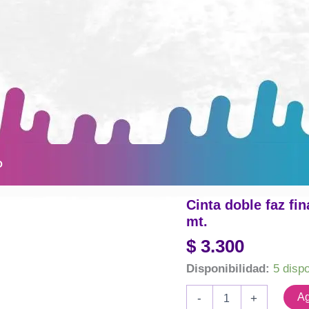
O
Cinta doble faz fi
mt.
$
3.300
Disponibilidad:
5 disp
Cinta
Ag
-
+
doble