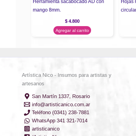
Herramienta sacabocado AD con
Hojas r
mango 8mm.
circula
$
4.800
Agregar al carrito
Artística Nico - Insumos para artistas y
artesanos
San Martín 1337, Rosario
info@artisticanico.com.ar
Teléfono (0341) 238-7881
WhatsApp 341 321-7014
artisticanico