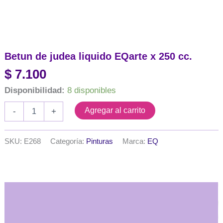
Betun de judea liquido EQarte x 250 cc.
$
7.100
Disponibilidad:
8 disponibles
Betun
Agregar al carrito
-
+
de
judea
liquido
SKU:
E268
Categoría:
Pinturas
Marca:
EQ
EQarte
x
250
cc.
cantidad
Descripción