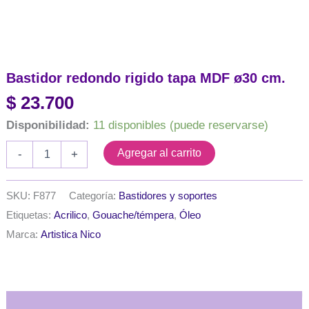
Bastidor redondo rigido tapa MDF ø30 cm.
$
23.700
Disponibilidad:
11 disponibles (puede reservarse)
Bastidor
Agregar al carrito
-
+
redondo
rigido
tapa
SKU:
F877
Categoría:
Bastidores y soportes
MDF
Etiquetas:
Acrilico
,
Gouache/témpera
,
Óleo
ø30
cm.
Marca:
Artistica Nico
cantidad
Descripción