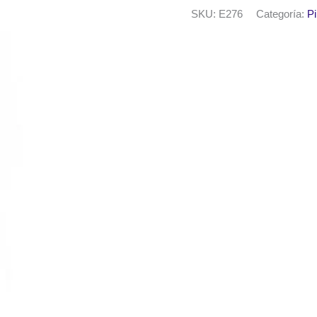
EQarte
SKU:
E276
Categoría:
Pi
x
100
cc.
cantidad