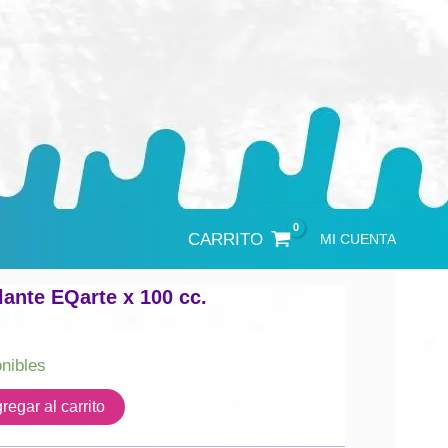
CARRITO
MI CUENTA
lante EQarte x 100 cc.
onibles
regar al carrito