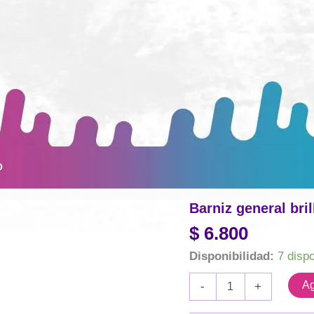
O
Barniz general bril
$
6.800
Disponibilidad:
7 disp
Barniz
Ag
-
+
general
brillante