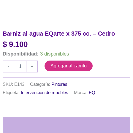
Barniz al agua EQarte x 375 cc. – Cedro
$
9.100
Disponibilidad:
3 disponibles
Barniz
Agregar al carrito
-
+
al
agua
EQarte
SKU:
E143
Categoría:
Pinturas
x
Etiqueta:
Intervención de muebles
Marca:
EQ
375
cc.
-
Cedro
cantidad
Descripción