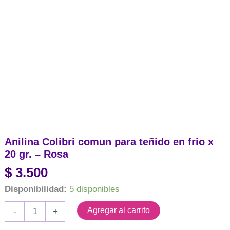
Anilina Colibri comun para teñido en frio x
20 gr. – Rosa
$
3.500
Disponibilidad:
5 disponibles
Anilina
Agregar al carrito
-
+
Colibri
comun