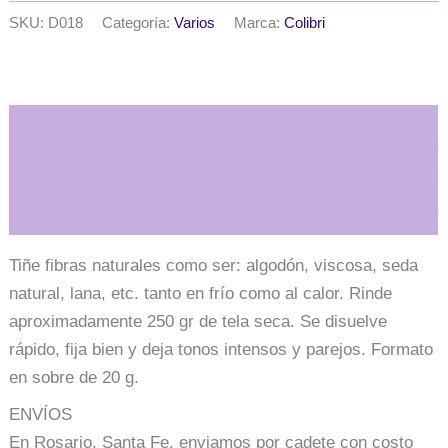
para
SKU:
D018
Categoría:
Varios
Marca:
Colibri
teñido
en
frio
x
20
Descripción
gr.
-
Rosa
Información adicional
cantidad
Tiñe fibras naturales como ser: algodón, viscosa, seda
natural, lana, etc. tanto en frío como al calor. Rinde
aproximadamente 250 gr de tela seca. Se disuelve
rápido, fija bien y deja tonos intensos y parejos. Formato
en sobre de 20 g.
ENVÍOS
En Rosario, Santa Fe, enviamos por cadete con costo