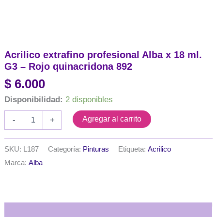
Acrilico extrafino profesional Alba x 18 ml.
G3 – Rojo quinacridona 892
$
6.000
Disponibilidad:
2 disponibles
Acrilico
Agregar al carrito
-
+
extrafino
profesional
Alba
SKU:
L187
Categoría:
Pinturas
Etiqueta:
Acrilico
x
Marca:
Alba
18
ml.
G3
-
Rojo
quinacridona
Descripción