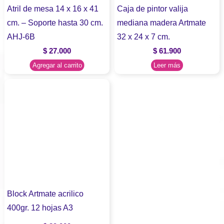
Atril de mesa 14 x 16 x 41
Caja de pintor valija
cm. – Soporte hasta 30 cm.
mediana madera Artmate
AHJ-6B
32 x 24 x 7 cm.
$
27.000
$
61.900
Agregar al carrito
Leer más
Block Artmate acrilico
400gr. 12 hojas A3