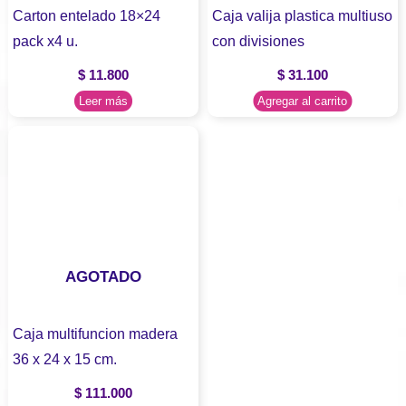
Carton entelado 18×24
Caja valija plastica multiuso
pack x4 u.
con divisiones
$
11.800
$
31.100
Leer más
Agregar al carrito
AGOTADO
Caja multifuncion madera
36 x 24 x 15 cm.
$
111.000