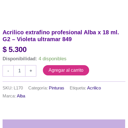
Acrilico extrafino profesional Alba x 18 ml.
G2 – Violeta ultramar 849
$
5.300
Disponibilidad:
4 disponibles
Acrilico
Agregar al carrito
-
+
extrafino
profesional
Alba
SKU:
L170
Categoría:
Pinturas
Etiqueta:
Acrilico
x
Marca:
Alba
18
ml.
G2
-
Violeta
ultramar
Descripción