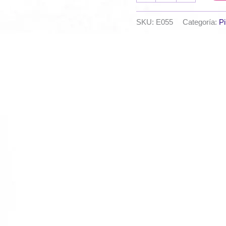
EQarte
x
SKU:
E055
Categoría:
Pi
50
cc.
-
Perlado
-
Cobre
iridiscente
cantidad