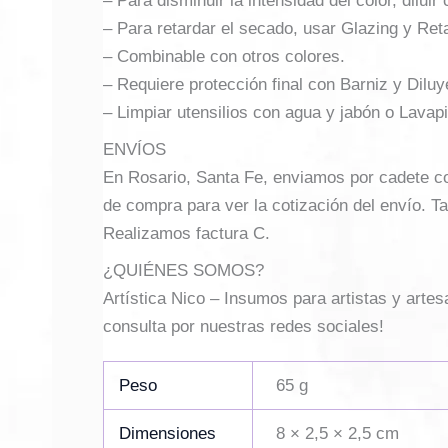
– Para disminuir la intensidad del color, dilui
– Para retardar el secado, usar Glazing y Re
– Combinable con otros colores.
– Requiere protección final con Barniz y Dilu
– Limpiar utensilios con agua y jabón o Lavap
ENVÍOS
En Rosario, Santa Fe, enviamos por cadete con 
de compra para ver la cotización del envío. Ta
Realizamos factura C.
¿QUIÉNES SOMOS?
Artística Nico – Insumos para artistas y arte
consulta por nuestras redes sociales!
Peso
65 g
Dimensiones
8 × 2,5 × 2,5 cm