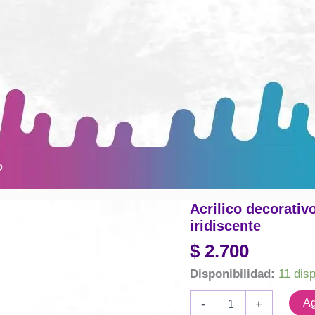
O
Acrilico decorativ
iridiscente
$
2.700
Disponibilidad:
11 dis
Acrilico
Ag
-
+
decorativo