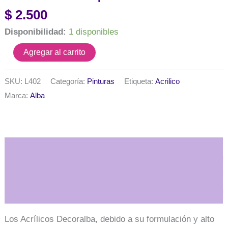
$
2.500
Disponibilidad:
1 disponibles
Acrilico
Agregar al carrito
decorativo
Decoralba
x
SKU:
L402
Categoría:
Pinturas
Etiqueta:
Acrilico
60
Marca:
Alba
ml.
-
Tradicional
-
Rosa
Descripción
piel
cantidad
Información adicional
Los Acrílicos Decoralba, debido a su formulación y alto