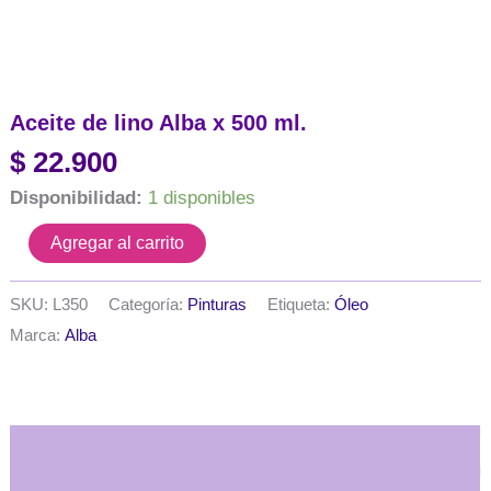
Aceite de lino Alba x 500 ml.
$
22.900
Disponibilidad:
1 disponibles
Aceite
Agregar al carrito
de
lino
Alba
SKU:
L350
Categoría:
Pinturas
Etiqueta:
Óleo
x
Marca:
Alba
500
ml.
cantidad
Descripción