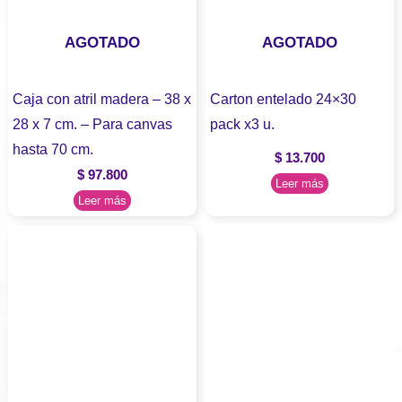
AGOTADO
AGOTADO
Caja con atril madera – 38 x
Carton entelado 24×30
28 x 7 cm. – Para canvas
pack x3 u.
hasta 70 cm.
$
13.700
$
97.800
Leer más
Leer más